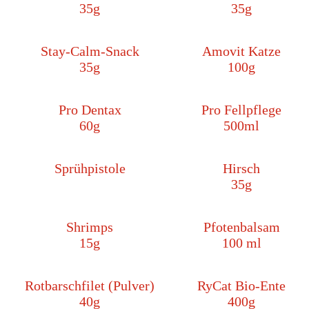
35g
35g
Stay-Calm-Snack
Amovit Katze
35g
100g
Pro Dentax
Pro Fellpflege
60g
500ml
Sprühpistole
Hirsch
35g
Shrimps
Pfotenbalsam
15g
100 ml
Rotbarschfilet (Pulver)
RyCat Bio-Ente
40g
400g