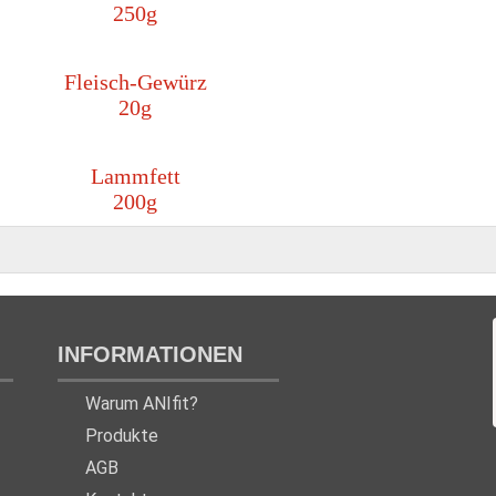
250g
Fleisch-Gewürz
20g
Lammfett
200g
INFORMATIONEN
Warum ANIfit?
Produkte
AGB