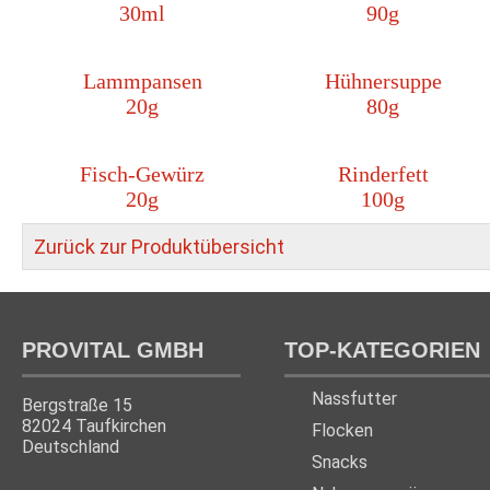
30ml
90g
Lammpansen
Hühnersuppe
20g
80g
Fisch-Gewürz
Rinderfett
20g
100g
Zurück zur Produktübersicht
PROVITAL GMBH
TOP-KATEGORIEN
Nassfutter
Bergstraße 15
82024 Taufkirchen
Flocken
Deutschland
Snacks