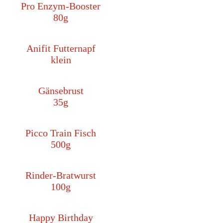
Pro Enzym-Booster
80g
Anifit Futternapf
klein
Gänsebrust
35g
Picco Train Fisch
500g
Rinder-Bratwurst
100g
Happy Birthday