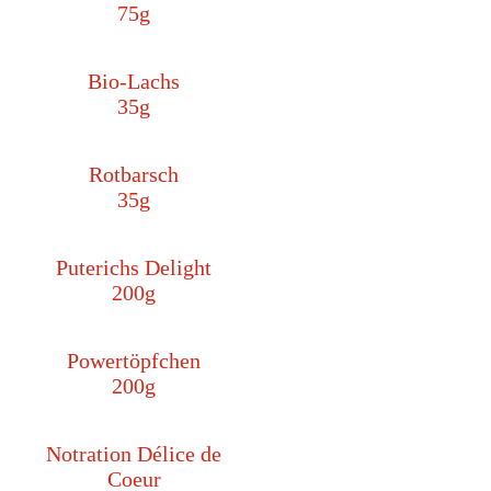
75g
Bio-Lachs
35g
Rotbarsch
35g
Puterichs Delight
200g
Powertöpfchen
200g
Notration Délice de
Coeur