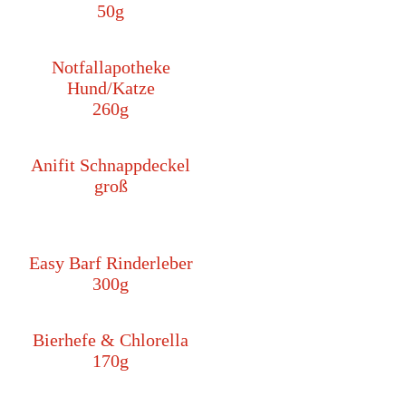
50g
Notfallapotheke
Hund/Katze
260g
Anifit Schnappdeckel
groß
Easy Barf Rinderleber
300g
Bierhefe & Chlorella
170g