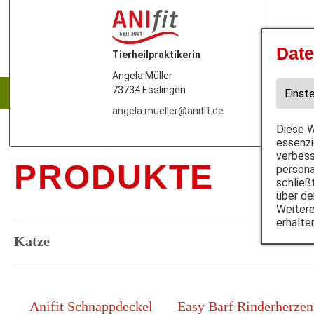
Date
Tierheilpraktikerin
Hund
Angela Müller
73734 Esslingen
Nassf
Einst
angela.mueller@anifit.de
Diese W
essenzi
verbess
PRODUKTE
persona
schließ
über de
Weitere
erhalte
Katze
Anifit Schnappdeckel
Easy Barf Rinderherzen