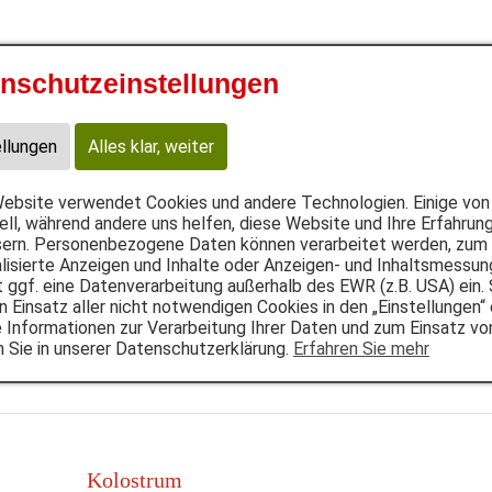
nschutzeinstellungen
Katze
utter
Flocken
B.A.R.F.
Snacks
Nahrungsergänz
ellungen
Alles klar, weiter
ebsite verwendet Cookies und andere Technologien. Einige von 
ell, während andere uns helfen, diese Website und Ihre Erfahrun
ern. Personenbezogene Daten können verarbeitet werden, zum B
lisierte Anzeigen und Inhalte oder Anzeigen- und Inhaltsmessun
t ggf. eine Datenverarbeitung außerhalb des EWR (z.B. USA) ein.
n Einsatz aller nicht notwendigen Cookies in den „Einstellungen“
 Informationen zur Verarbeitung Ihrer Daten und zum Einsatz vo
n Sie in unserer Datenschutzerklärung.
Erfahren Sie mehr
Kolostrum