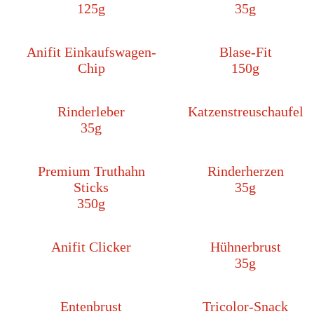
125g
35g
Anifit Einkaufswagen-
Blase-Fit
Chip
150g
Rinderleber
Katzenstreuschaufel
35g
Premium Truthahn
Rinderherzen
Sticks
35g
350g
Anifit Clicker
Hühnerbrust
35g
Entenbrust
Tricolor-Snack