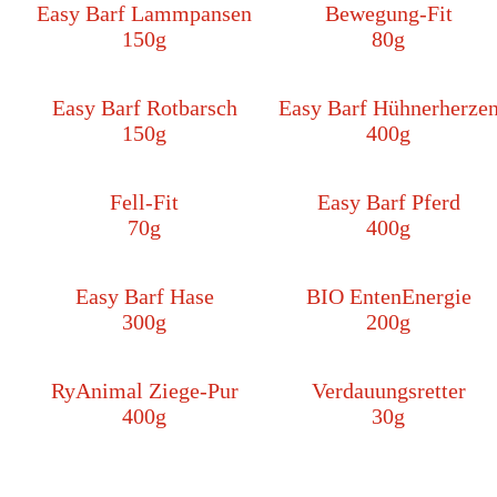
Easy Barf Lammpansen
Bewegung-Fit
150g
80g
Easy Barf Rotbarsch
Easy Barf Hühnerherze
150g
400g
Fell-Fit
Easy Barf Pferd
70g
400g
Easy Barf Hase
BIO EntenEnergie
300g
200g
RyAnimal Ziege-Pur
Verdauungsretter
400g
30g