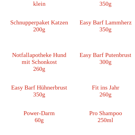
klein
350g
Schnupperpaket Katzen
Easy Barf Lammherz
200g
350g
Notfallapotheke Hund
Easy Barf Putenbrust
mit Schonkost
300g
260g
Easy Barf Hühnerbrust
Fit ins Jahr
350g
260g
Power-Darm
Pro Shampoo
60g
250ml