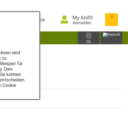
0
My Anifit
Infos
Anmelden
ungen
Zubehör
DE
ihnen sind
g zu
eispiel für
g. Dies
 Sie können
 entscheiden.
n Cookie