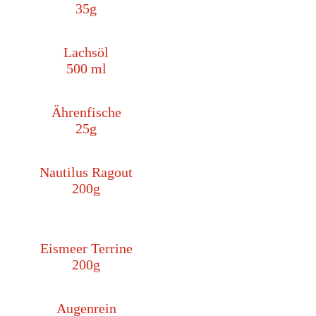
35g
Lachsöl
500 ml
Ährenfische
25g
Nautilus Ragout
200g
Eismeer Terrine
200g
Augenrein