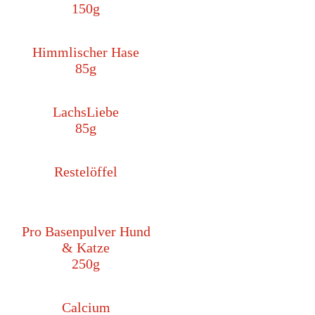
150g
Himmlischer Hase
85g
LachsLiebe
85g
Restelöffel
Pro Basenpulver Hund
& Katze
250g
Calcium