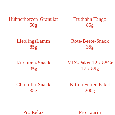
Hühnerherzen-Granulat
Truthahn Tango
50g
85g
LieblingsLamm
Rote-Beete-Snack
85g
35g
Kurkuma-Snack
MIX-Paket 12 x 85Gr
35g
12 x 85g
Chlorella-Snack
Kitten Futter-Paket
35g
200g
Pro Relax
Pro Taurin