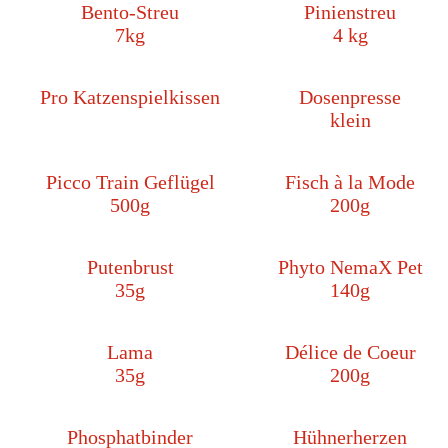
Bento-Streu
Pinienstreu
7kg
4 kg
Pro Katzenspielkissen
Dosenpresse
klein
Picco Train Geflügel
Fisch à la Mode
500g
200g
Putenbrust
Phyto NemaX Pet
35g
140g
Lama
Délice de Coeur
35g
200g
Phosphatbinder
Hühnerherzen