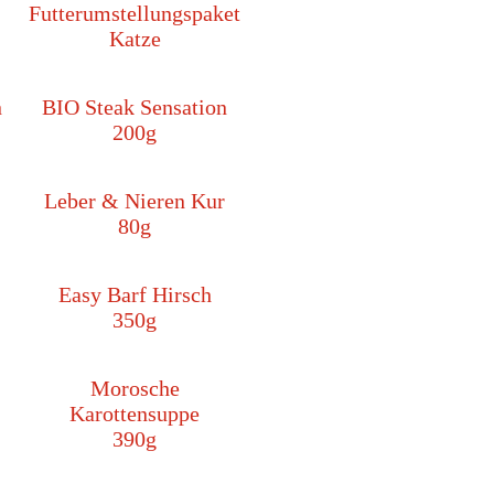
Futterumstellungspaket
Katze
n
BIO Steak Sensation
200g
Leber & Nieren Kur
80g
Easy Barf Hirsch
350g
Morosche
Karottensuppe
390g