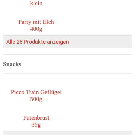
klein
Party mit Elch
400g
Alle 28 Produkte anzeigen
Snacks
Picco Train Geflügel
500g
Putenbrust
35g