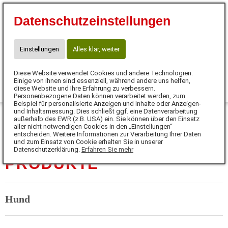
Tierheilpraktikerin
Datenschutzeinstellungen
Angela Müller
73734 Esslingen
angela.mueller@anifit.de
Einstellungen
Alles klar, weiter
Diese Website verwendet Cookies und andere Technologien.
0
Einige von ihnen sind essenziell, während andere uns helfen,
diese Website und Ihre Erfahrung zu verbessern.
Personenbezogene Daten können verarbeitet werden, zum
MENÜ
Beispiel für personalisierte Anzeigen und Inhalte oder Anzeigen-
und Inhaltsmessung. Dies schließt ggf. eine Datenverarbeitung
außerhalb des EWR (z.B. USA) ein. Sie können über den Einsatz
aller nicht notwendigen Cookies in den „Einstellungen“
entscheiden. Weitere Informationen zur Verarbeitung Ihrer Daten
und zum Einsatz von Cookie erhalten Sie in unserer
Datenschutzerklärung.
Erfahren Sie mehr
PRODUKTE
Hund